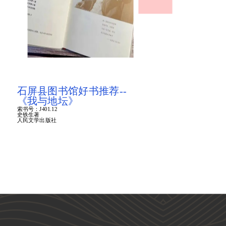
石屏县图书馆好书推荐--
《我与地坛》
索书号：J401.12
史铁生著
人民文学出版社