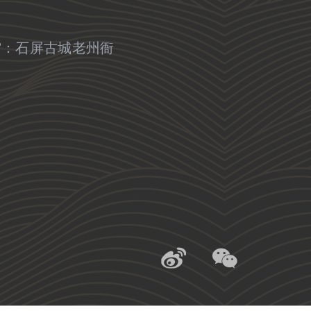
馆：石屏古城老州衙