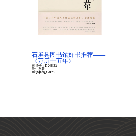
石屏县图书馆好书推荐——
《万历十五年》
索书号：K248.32
黄仁宇著
中华书局,1982.5