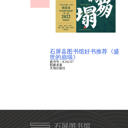
石屏县图书馆好书推荐《盛
世的崩塌》
索书号：K242.07
郭建龙著
天地出版社